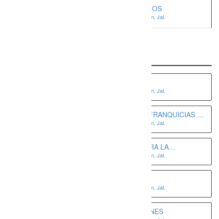
DIRECCIÓN DE RECURSOS HUMANOS
Av. Obsidiana 3632, Loma Bonita, 45086 Zapopan, Jal.
Programas Recientes
HABILIDADES GERENCIALES
Av. Obsidiana 3632, Loma Bonita, 45086 Zapopan, Jal.
DESARROLLO Y SUPERVISIÓN DE FRANQUICIAS Y
Av. Obsidiana 3632, Loma Bonita, 45086 Zapopan, Jal.
SUCURSALES
DESARROLLO DE HABILIDADES PARA LA
Av. Obsidiana 3632, Loma Bonita, 45086 Zapopan, Jal.
ASISTENTE EJECUTIVA
DIRECCIÓN DE EMPRESAS
Av. Obsidiana 3632, Loma Bonita, 45086 Zapopan, Jal.
GESTIÓN Y CONTROL DE ALMACENES